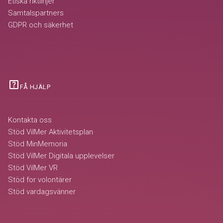
Etiska riktlinjer
Samtalspartners
GDPR och säkerhet
help_center
FÅ HJÄLP
Kontakta oss
Stöd VilMer Aktivitetsplan
Stöd MinMemoria
Stöd VilMer Digitala upplevelser
Stöd VilMer VR
Stöd for volontärer
Stöd vardagsvänner