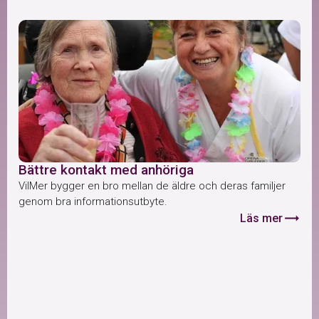
Bättre kontakt med anhöriga
VilMer bygger en bro mellan de äldre och deras familjer
genom bra informationsutbyte.
trending_flat
Läs mer