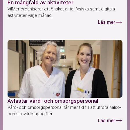
En mångfald av aktiviteter
VilMer organiserar ett önskat antal fysiska samt digitala
aktiviteter varje månad.
trending_flat
Läs mer
Avlastar vård- och omsorgspersonal
Vård- och omsorgspersonal får mer tid till att utföra hälso-
och sjukvårdsuppgifter.
trending_flat
Läs mer