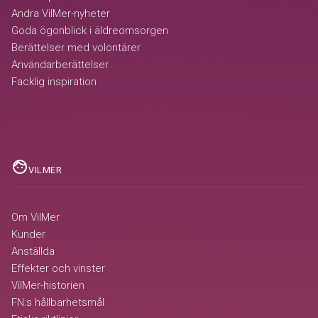
Andra VilMer-nyheter
Goda ögonblick i äldreomsorgen
Berättelser med volontärer
Användarberättelser
Facklig inspiration
face
VILMER
Om VilMer
Kunder
Anställda
Effekter och vinster
VilMer-historien
FN:s hållbarhetsmål