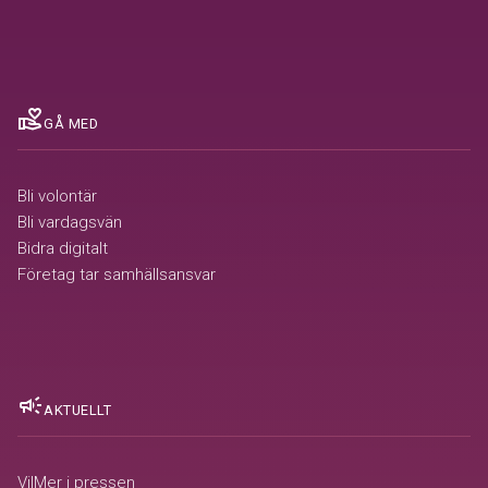
volunteer_activism
GÅ MED
Bli volontär
Bli vardagsvän
Bidra digitalt
Företag tar samhällsansvar
campaign
AKTUELLT
VilMer i pressen