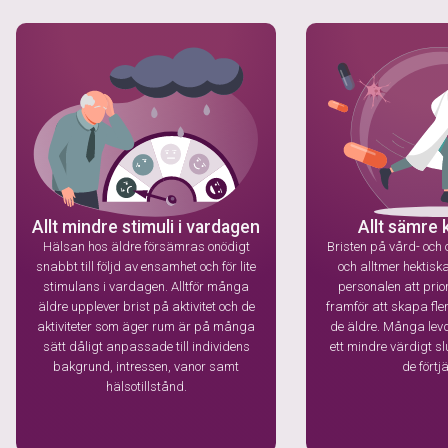
Allt mindre stimuli i vardagen
Allt sämre 
Hälsan hos äldre försämras onödigt
Bristen på vård- oc
snabbt till följd av ensamhet och för lite
och alltmer hektisk
stimulans i vardagen. Alltför många
personalen att prio
äldre upplever brist på aktivitet och de
framför att skapa fle
aktiviteter som äger rum är på många
de äldre. Många levd
sätt dåligt anpassade till individens
ett mindre värdigt sl
bakgrund, intressen, vanor samt
de förtj
hälsotillstånd.