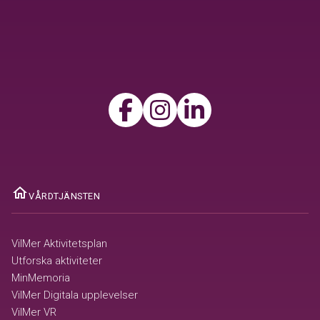
home
VÅRDTJÄNSTEN
VilMer Aktivitetsplan
Utforska aktiviteter
MinMemoria
VilMer Digitala upplevelser
VilMer VR