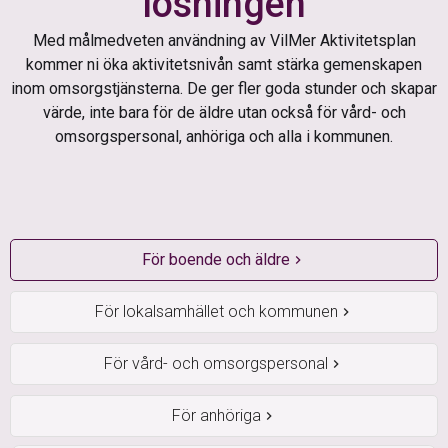
lösningen
Med målmedveten användning av VilMer Aktivitetsplan
kommer ni öka aktivitetsnivån samt stärka gemenskapen
inom omsorgstjänsterna. De ger fler goda stunder och skapar
värde, inte bara för de äldre utan också för vård- och
omsorgspersonal, anhöriga och alla i kommunen.
För boende och äldre
chevron_right
För lokalsamhället och kommunen
chevron_right
För vård- och omsorgspersonal
chevron_right
För anhöriga
chevron_right