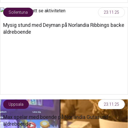
Sollentuna
23.11.25
Mysig stund med Deyman på Norlandia Ribbings backe
äldreboende
Uppsala
23.11.25
Max spelar med boende på Norlandia Gutasund
äldreboende