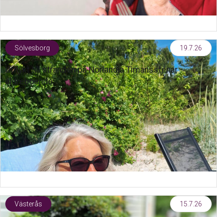
Sölvesborg
19.7.26
Utflykt till stranden på Norlandia Timansstenar
äldreboende
Västerås
15.7.26