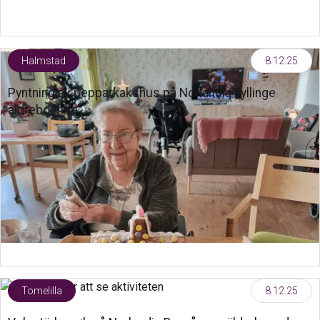
Halmstad
8.12.25
Pyntning av pepparkakshus på Norlandia Fyllinge
äldreboende
Tomelilla
8.12.25