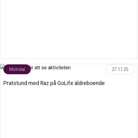
Mölndal
27.11.25
Pratstund med Raz på GoLife äldreboende