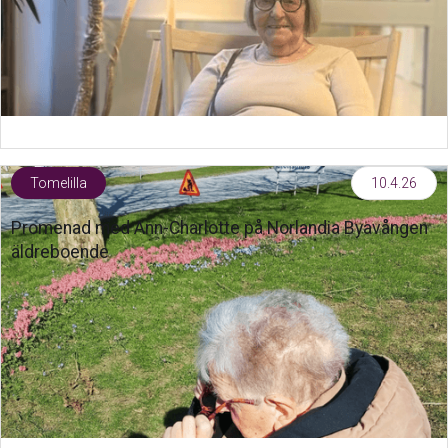
Tomelilla
10.4.26
Promenad med Ann-Charlotte på Norlandia Byavången
äldreboende