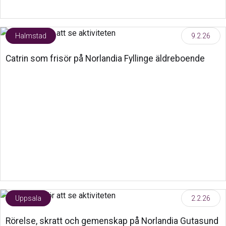
Halmstad
9.2.26
Catrin som frisör på Norlandia Fyllinge äldreboende
Uppsala
2.2.26
Rörelse, skratt och gemenskap på Norlandia Gutasund