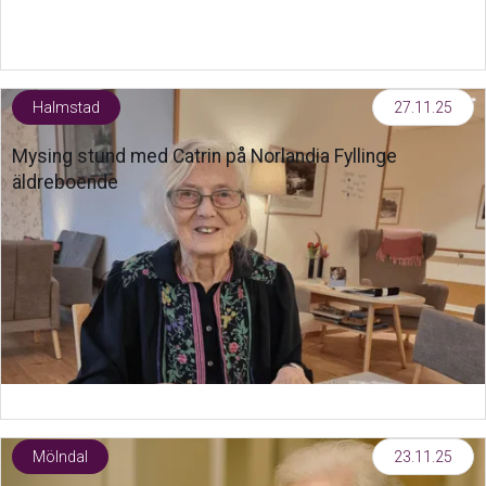
Halmstad
27.11.25
Mysing stund med Catrin på Norlandia Fyllinge
äldreboende
Mölndal
23.11.25