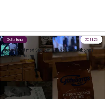
Sollentuna
23.11.25
Mysig stund med Sara Amin på Norlandia Ribbings
backe äldreboende