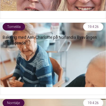
Tomelilla
19.4.26
Bakning med Ann-Charlotte på Norlandia Byavången
äldreboende
Norrtälje
19.4.26