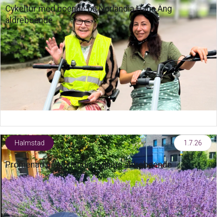
Cykeltur med boende på Norlandia Haga Äng
äldreboende
Halmstad
1.7.26
Promenad på Norlandia Fyllinge äldreboende