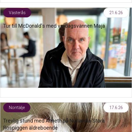
Västerås
21.6.26
Tur till McDonald's med vardagsvännen Maja
Norrtälje
17.6.26
Trevlig stund med Anneth på Norlandia Stora
Rospiggen äldreboende