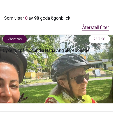
Som visar
0
av
90
goda ögonblick
Återställ filter
Västerås
26.7.26
Cykeltur på Norlandia Haga Äng äldreboende