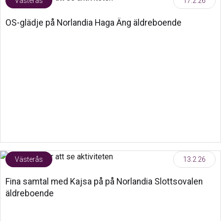
Västerås
17.2.26
OS-glädje på Norlandia Haga Äng äldreboende
Västerås
13.2.26
Fina samtal med Kajsa på på Norlandia Slottsovalen
äldreboende