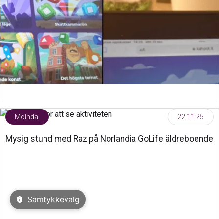
Mölndal
22.11.25
Mysig stund med Raz på Norlandia GoLife äldreboende
Samtykkevalg
privacy_tip