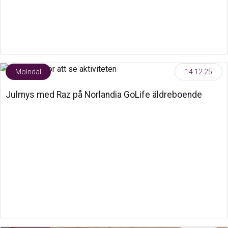
Mölndal
14.12.25
Julmys med Raz på Norlandia GoLife äldreboende