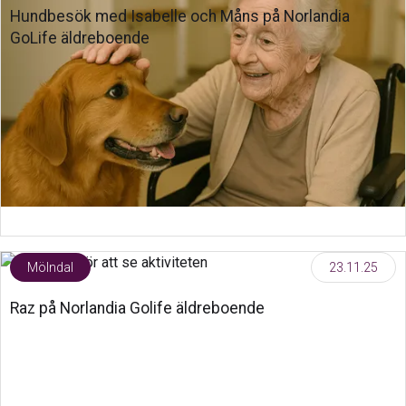
Hundbesök med Isabelle och Måns på Norlandia
GoLife äldreboende
Mölndal
23.11.25
Raz på Norlandia Golife äldreboende