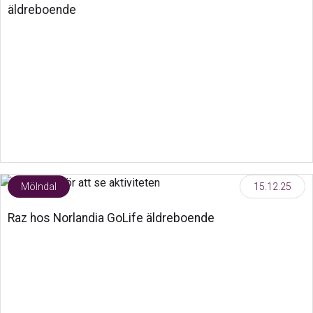
äldreboende
Mölndal
15.12.25
Raz hos Norlandia GoLife äldreboende