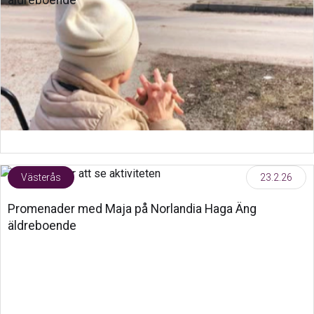
äldreboende
Västerås
23.2.26
Promenader med Maja på Norlandia Haga Äng
äldreboende