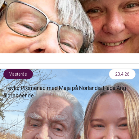
Västerås
20.4.26
Trevlig Promenad med Maja på Norlandia Haga Äng
äldreboende