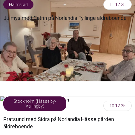
Halmstad
11.12.25
Julmys med Catrin på Norlandia Fyllinge äldreboende
Stockholm (Hässelby-
10.12.25
Vällingby)
Pratsund med Sidra på Norlandia Hässelgården
äldreboende