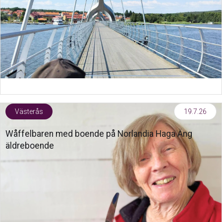
Västerås
19.7.26
Wåffelbaren med boende på Norlandia Haga Äng
äldreboende