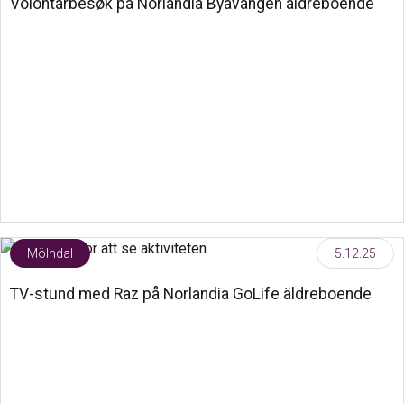
Volontärbesøk på Norlandia Byavången äldreboende
Mölndal
5.12.25
TV-stund med Raz på Norlandia GoLife äldreboende