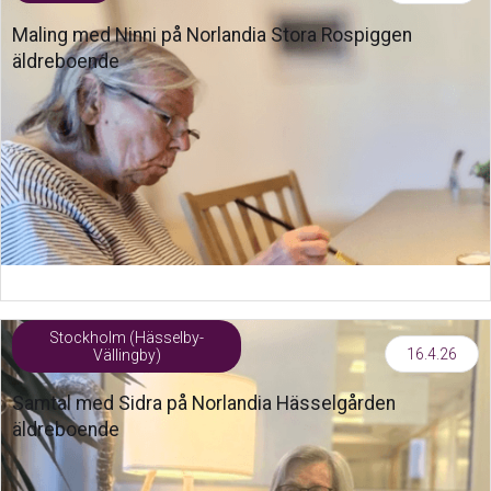
Maling med Ninni på Norlandia Stora Rospiggen
äldreboende
Stockholm (Hässelby-
16.4.26
Vällingby)
Samtal med Sidra på Norlandia Hässelgården
äldreboende