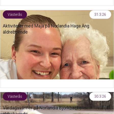
Västerås
31.3.26
Aktiviteter med Maja på Norlandia Haga Äng
äldreboende
Västerås
30.3.26
Vardagsvänner på Norlandia Björkbackens