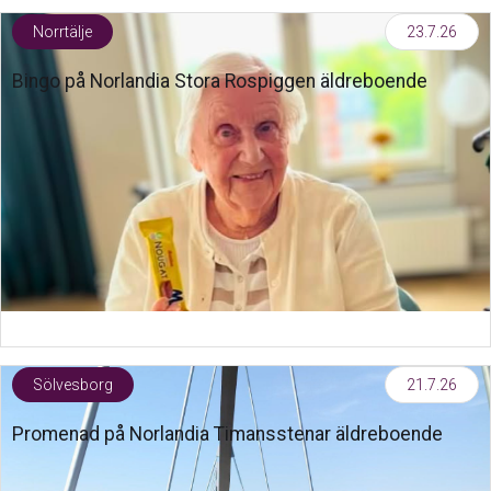
Norrtälje
23.7.26
Bingo på Norlandia Stora Rospiggen äldreboende
Sölvesborg
21.7.26
Promenad på Norlandia Timansstenar äldreboende