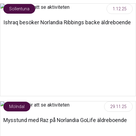
Sollentuna
1.12.25
Ishraq besöker Norlandia Ribbings backe äldreboende
Mölndal
29.11.25
Mysstund med Raz på Norlandia GoLife äldreboende