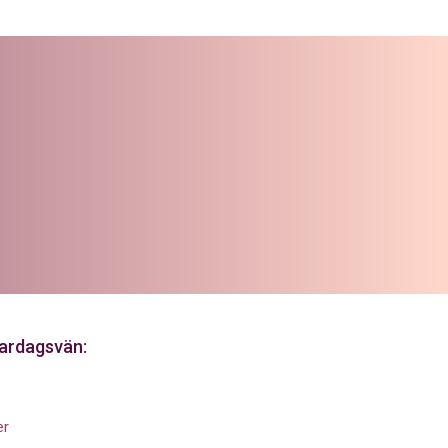
 vardagsvän:
er