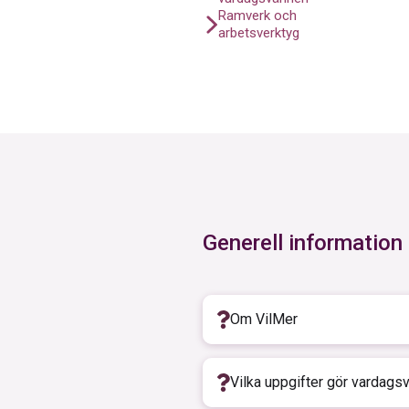
Ramverk och
arbetsverktyg
Generell information
Om VilMer
VilMer startade i Norge 2
Vilka uppgifter gör vardags