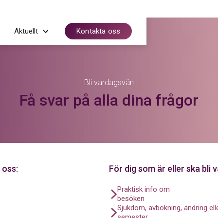
Aktuellt
Kontakta oss
Bli vardagsvän
Få svar på alla dina frågor
 oss:
För dig som är eller ska bli
Praktisk info om
besöken
Sjukdom, avbokning, ändring ell
semester