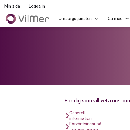
Min sida
Logga in
Omsorgstjänsten
Gå med
För dig som vill veta mer om
Generell
information
Förväntningar på
vardagsvännen