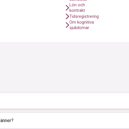
Lön och
kontrakt
Tidsregistrering
Om kognitiva
sjukdomar
017 och har sedan dess arbetat etter vår visjon om att skapa goda ög
vänner?