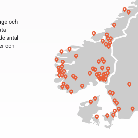
rige och
ata
de antal
er och