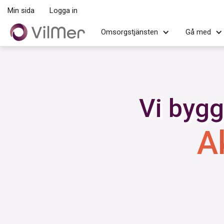
Min sida
Logga in
Omsorgstjänsten
Gå med
Vi bygg
A