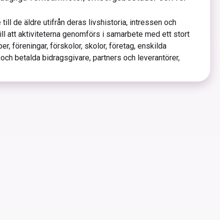
till de äldre utifrån deras livshistoria, intressen och
till att aktiviteterna genomförs i samarbete med ett stort
er, föreningar, förskolor, skolor, företag, enskilda
och betalda bidragsgivare, partners och leverantörer,
ård- och omsorgspersonal samt anhöriga.