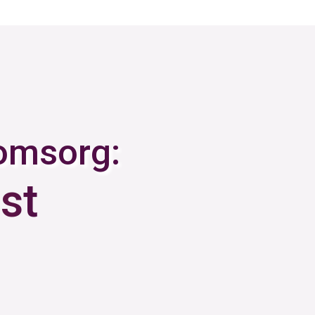
eomsorg:
st