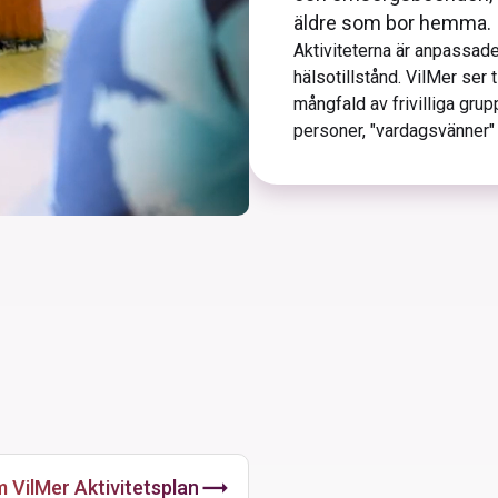
äldre som bor hemma.
Aktiviteterna är anpassade 
hälsotillstånd. VilMer ser 
mångfald av frivilliga grupp
personer, "vardagsvänner" 
och i nära samspel med v
Klicka för att läsa mer
expand_more
trending_flat
 VilMer Aktivitetsplan