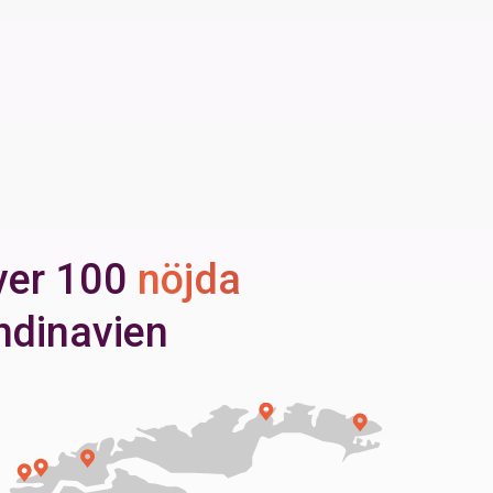
över 100
nöjda
ndinavien