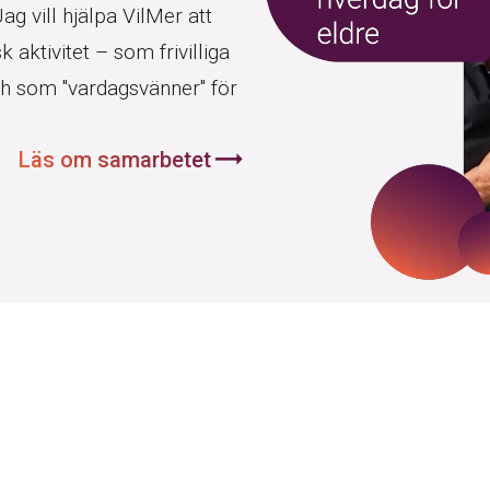
ag vill hjälpa VilMer att
k aktivitet – som frivilliga
h som "vardagsvänner" för
trending_flat
Läs om samarbetet