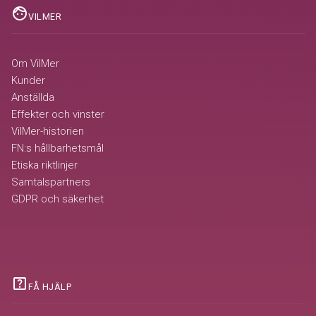
face
VILMER
Om VilMer
Kunder
Anställda
Effekter och vinster
VilMer-historien
FN:s hållbarhetsmål
Etiska riktlinjer
Samtalspartners
GDPR och säkerhet
help_center
FÅ HJÄLP