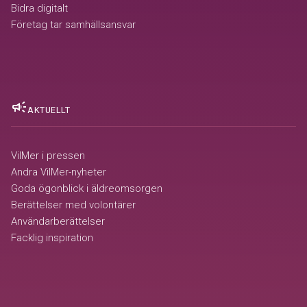
Bidra digitalt
Företag tar samhällsansvar
campaign
AKTUELLT
VilMer i pressen
Andra VilMer-nyheter
Goda ögonblick i äldreomsorgen
Berättelser med volontärer
Användarberättelser
Facklig inspiration