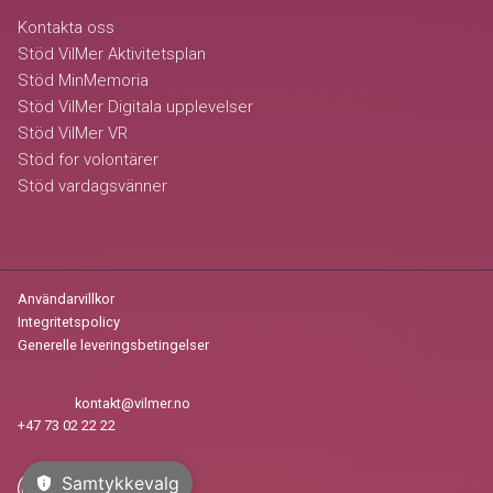
Kontakta oss
Stöd VilMer Aktivitetsplan
Stöd MinMemoria
Stöd VilMer Digitala upplevelser
Stöd VilMer VR
Stöd for volontärer
Stöd vardagsvänner
Användarvillkor
Integritetspolicy
Generelle leveringsbetingelser
kontakt@vilmer.no
post
+47 73 02 22 22
Samtykkevalg
privacy_tip
VilMer AS @ 2026