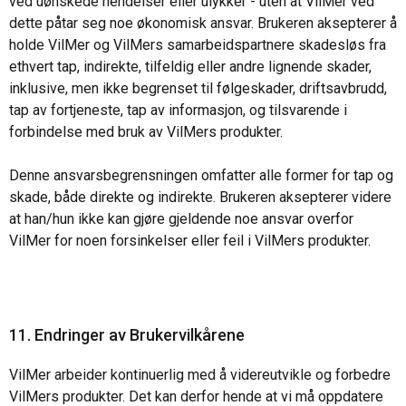
ved uønskede hendelser eller ulykker - uten at VilMer ved
dette påtar seg noe økonomisk ansvar. Brukeren aksepterer å
holde VilMer og VilMers samarbeidspartnere skadesløs fra
ethvert tap, indirekte, tilfeldig eller andre lignende skader,
inklusive, men ikke begrenset til følgeskader, driftsavbrudd,
tap av fortjeneste, tap av informasjon, og tilsvarende i
forbindelse med bruk av VilMers produkter.
Denne ansvarsbegrensningen omfatter alle former for tap og
skade, både direkte og indirekte. Brukeren aksepterer videre
at han/hun ikke kan gjøre gjeldende noe ansvar overfor
VilMer for noen forsinkelser eller feil i VilMers produkter.
11. Endringer av Brukervilkårene
VilMer arbeider kontinuerlig med å videreutvikle og forbedre
VilMers produkter. Det kan derfor hende at vi må oppdatere