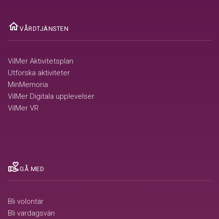
home
VÅRDTJÄNSTEN
VilMer Aktivitetsplan
Utforska aktiviteter
MinMemoria
VilMer Digitala upplevelser
VilMer VR
volunteer_activism
GÅ MED
Bli volontär
Bli vardagsvän