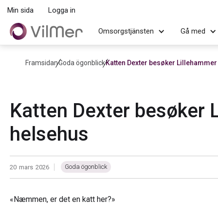
Min sida
Logga in
Omsorgstjänsten
Gå med
Framsidan
Goda ögonblick
Katten Dexter besøker Lillehammer
Katten Dexter besøker 
helsehus
Goda ögonblick
20
mars
2026
|
«Næmmen, er det en katt her?»