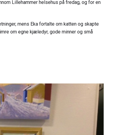
n innom Lillehammer helsehus på fredag, og for en
retninger, mens Eka fortalte om katten og skapte
mimre om egne kjæledyr, gode minner og små