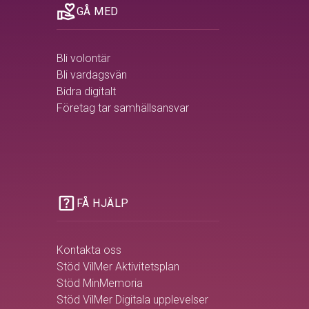
volunteer_activism
GÅ MED
Bli volontär
Bli vardagsvän
Bidra digitalt
Företag tar samhällsansvar
help_center
FÅ HJÄLP
Kontakta oss
Stöd VilMer Aktivitetsplan
Stöd MinMemoria
Stöd VilMer Digitala upplevelser