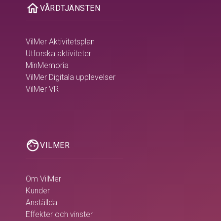
home
VÅRDTJÄNSTEN
VilMer Aktivitetsplan
Utforska aktiviteter
MinMemoria
VilMer Digitala upplevelser
VilMer VR
face
VILMER
Om VilMer
Kunder
Anställda
Effekter och vinster