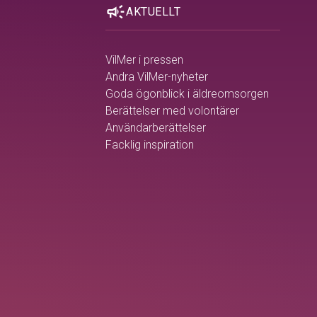
campaign
AKTUELLT
VilMer i pressen
Andra VilMer-nyheter
Goda ögonblick i äldreomsorgen
Berättelser med volontärer
Användarberättelser
Facklig inspiration