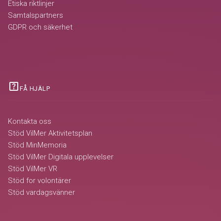
Etiska riktlinjer
Samtalspartners
GDPR och säkerhet
help_center
FÅ HJÄLP
Kontakta oss
Stöd VilMer Aktivitetsplan
Stöd MinMemoria
Stöd VilMer Digitala upplevelser
Stöd VilMer VR
Stöd for volontärer
Stöd vardagsvänner