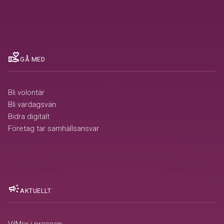
volunteer_activism
GÅ MED
Bli volontär
Bli vardagsvän
Bidra digitalt
Företag tar samhällsansvar
campaign
AKTUELLT
VilMer i pressen