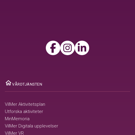
home
VÅRDTJÄNSTEN
VilMer Aktivitetsplan
Utforska aktiviteter
MinMemoria
VilMer Digitala upplevelser
VilMer VR