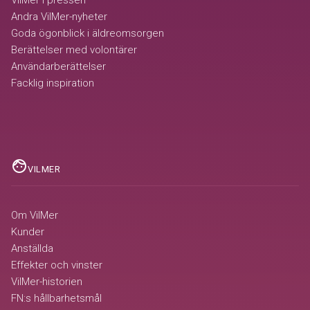
Andra VilMer-nyheter
Goda ögonblick i äldreomsorgen
Berättelser med volontärer
Användarberättelser
Facklig inspiration
face
VILMER
Om VilMer
Kunder
Anställda
Effekter och vinster
VilMer-historien
FN:s hållbarhetsmål