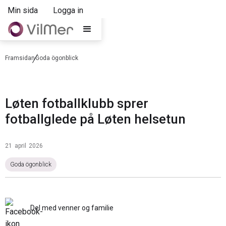
Min sida
Logga in
Framsidan
Goda ögonblick
Løten fotballklubb sprer
fotballglede på Løten helsetun
21
april
2026
Goda ögonblick
Del med venner og familie