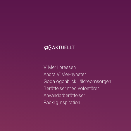
campaign
AKTUELLT
VilMer i pressen
Andra VilMer-nyheter
Goda ögonblick i äldreomsorgen
Berättelser med volontärer
Användarberättelser
Facklig inspiration