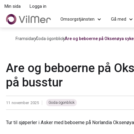
Min sida
Logga in
Omsorgstjänsten
Gå med
Framsidan
Goda ögonblick
Are og beboerne på Oksenøya syke
Are og beboerne på Ok
på busstur
Goda ögonblick
11
november
2025
|
Tur til sjøperler i Asker med beboerne på Norlandia Oksenøy