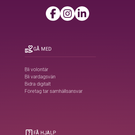
volunteer_activism
GÅ MED
Bli volontär
Bli vardagsvän
Bidra digitalt
Företag tar samhällsansvar
help_center
FÅ HJÄLP