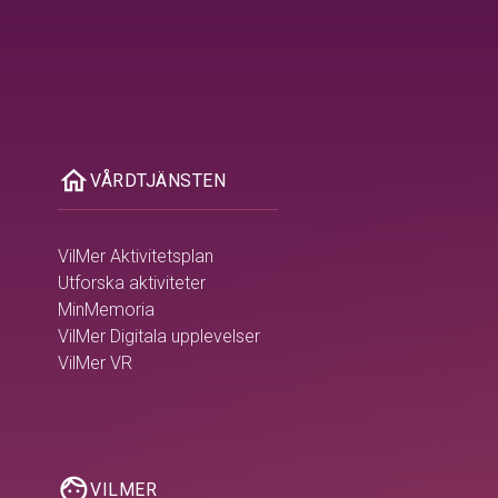
home
VÅRDTJÄNSTEN
VilMer Aktivitetsplan
Utforska aktiviteter
MinMemoria
VilMer Digitala upplevelser
VilMer VR
face
VILMER