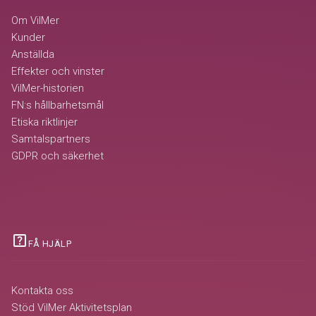
Om VilMer
Kunder
Anställda
Effekter och vinster
VilMer-historien
FN:s hållbarhetsmål
Etiska riktlinjer
Samtalspartners
GDPR och säkerhet
help_center
FÅ HJÄLP
Kontakta oss
Stöd VilMer Aktivitetsplan