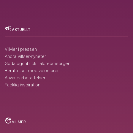
campaign
AKTUELLT
VilMer i pressen
Andra VilMer-nyheter
Goda ögonblick i äldreomsorgen
Berättelser med volontärer
Användarberättelser
Facklig inspiration
face
VILMER