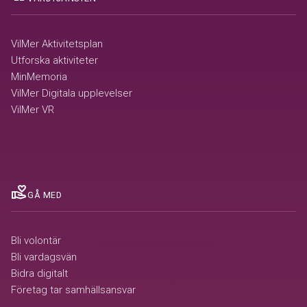
VilMer Aktivitetsplan
Utforska aktiviteter
MinMemoria
VilMer Digitala upplevelser
VilMer VR
volunteer_activism
GÅ MED
Bli volontär
Bli vardagsvän
Bidra digitalt
Företag tar samhällsansvar