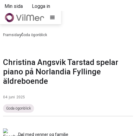
Min sida
Logga in
Framsidan
Goda ögonblick
Christina Angsvik Tarstad spelar
piano på Norlandia Fyllinge
äldreboende
04
juni
2025
Goda ögonblick
Del med venner og familie