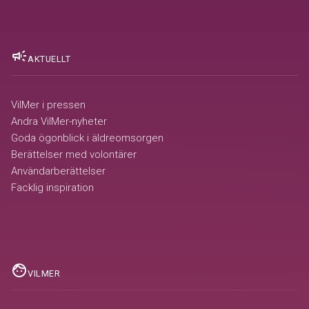
campaign
AKTUELLT
VilMer i pressen
Andra VilMer-nyheter
Goda ögonblick i äldreomsorgen
Berättelser med volontärer
Användarberättelser
Facklig inspiration
face
VILMER