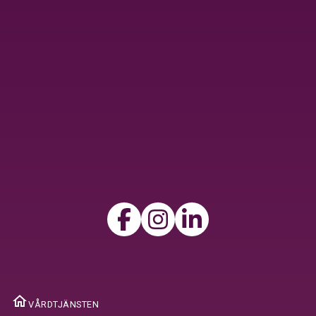
home
VÅRDTJÄNSTEN