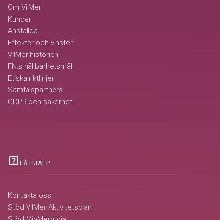
Om VilMer
Kunder
Anställda
Effekter och vinster
VilMer-historien
FN:s hållbarhetsmål
Etiska riktlinjer
Samtalspartners
GDPR och säkerhet
help_center
FÅ HJÄLP
Kontakta oss
Stöd VilMer Aktivitetsplan
Stöd MinMemoria