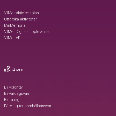
VilMer Aktivitetsplan
Utforska aktiviteter
MinMemoria
VilMer Digitala upplevelser
VilMer VR
volunteer_activism
GÅ MED
Bli volontär
Bli vardagsvän
Bidra digitalt
Företag tar samhällsansvar