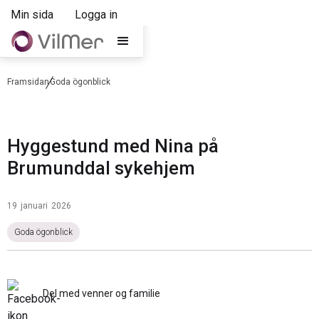
Min sida
Logga in
Framsidan
Goda ögonblick
Hyggestund med Nina på
Brumunddal sykehjem
19
januari
2026
Goda ögonblick
Del med venner og familie