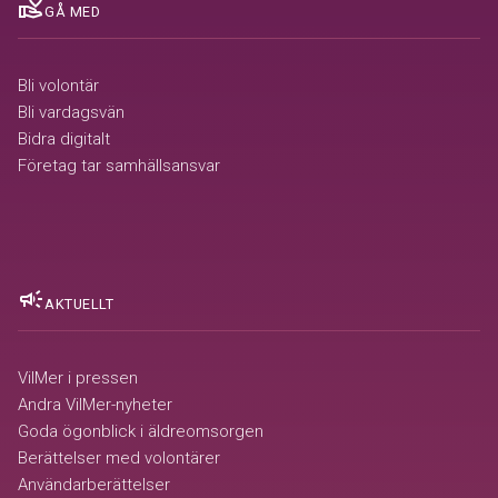
volunteer_activism
GÅ MED
Bli volontär
Bli vardagsvän
Bidra digitalt
Företag tar samhällsansvar
campaign
AKTUELLT
VilMer i pressen
Andra VilMer-nyheter
Goda ögonblick i äldreomsorgen
Berättelser med volontärer
Användarberättelser