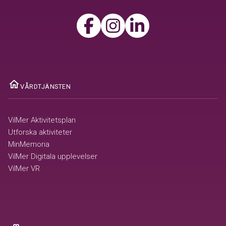
home
VÅRDTJÄNSTEN
VilMer Aktivitetsplan
Utforska aktiviteter
MinMemoria
VilMer Digitala upplevelser
VilMer VR