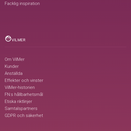
Facklig inspiration
face
VILMER
Om VilMer
Kunder
Anställda
Effekter och vinster
VilMer-historien
FN:s hållbarhetsmål
Etiska riktlinjer
Samtalspartners
GDPR och säkerhet