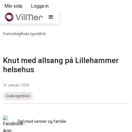
Min sida
Logga in
Framsidan
Goda ögonblick
Knut med allsang på Lillehammer
helsehus
16
januari
2026
Goda ögonblick
Del med venner og familie