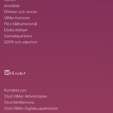
Anställda
Effekter och vinster
VilMer-historien
FN:s hållbarhetsmål
Etiska riktlinjer
Samtalspartners
GDPR och säkerhet
help_center
FÅ HJÄLP
Kontakta oss
Stöd VilMer Aktivitetsplan
Stöd MinMemoria
Stöd VilMer Digitala upplevelser