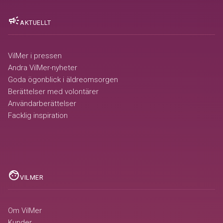
campaign
AKTUELLT
VilMer i pressen
Andra VilMer-nyheter
Goda ögonblick i äldreomsorgen
Berättelser med volontärer
Användarberättelser
Facklig inspiration
face
VILMER
Om VilMer
Kunder