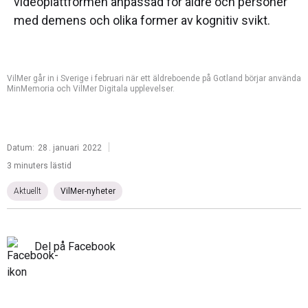
videoplattformen anpassad för äldre och personer
med demens och olika former av kognitiv svikt.
VilMer går in i Sverige i februari när ett äldreboende på Gotland börjar använda
MinMemoria och VilMer Digitala upplevelser.
|
Datum:
28
.
januari
2022
3 minuters lästid
Aktuellt
VilMer-nyheter
Del på Facebook