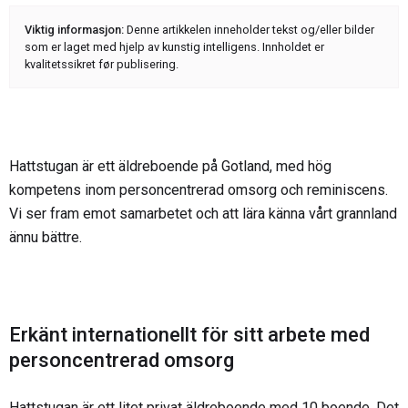
Viktig informasjon:
Denne artikkelen inneholder tekst og/eller bilder
som er laget med hjelp av kunstig intelligens. Innholdet er
kvalitetssikret før publisering.
Hattstugan är ett äldreboende på Gotland, med hög
kompetens inom personcentrerad omsorg och reminiscens.
Vi ser fram emot samarbetet och att lära känna vårt grannland
ännu bättre.
Erkänt internationellt för sitt arbete med
personcentrerad omsorg
Hattstugan är ett litet privat äldreboende med 10 boende. Det