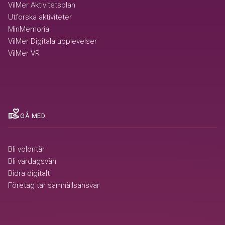
VilMer Aktivitetsplan
Utforska aktiviteter
MinMemoria
VilMer Digitala upplevelser
VilMer VR
volunteer_activism
GÅ MED
Bli volontär
Bli vardagsvän
Bidra digitalt
Företag tar samhällsansvar