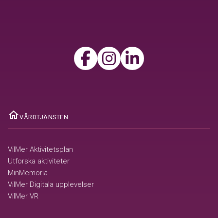
home
VÅRDTJÄNSTEN
VilMer Aktivitetsplan
Utforska aktiviteter
MinMemoria
VilMer Digitala upplevelser
VilMer VR