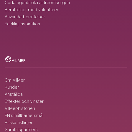
Goda ögonblick i äldreomsorgen
Berättelser med volontärer
Användarberättelser
Facklig inspiration
face
VILMER
Om VilMer
Kunder
Anställda
Effekter och vinster
VilMer-historien
FN:s hållbarhetsmål
Etiska riktlinjer
Samtalspartners