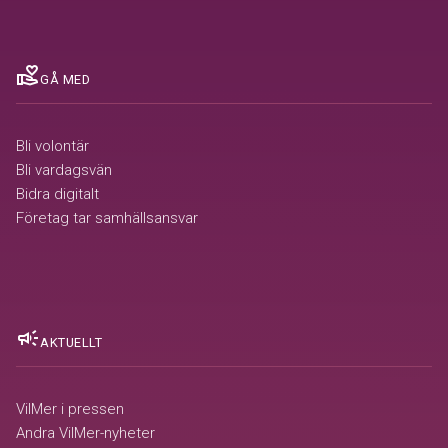
volunteer_activism
GÅ MED
Bli volontär
Bli vardagsvän
Bidra digitalt
Företag tar samhällsansvar
campaign
AKTUELLT
VilMer i pressen
Andra VilMer-nyheter