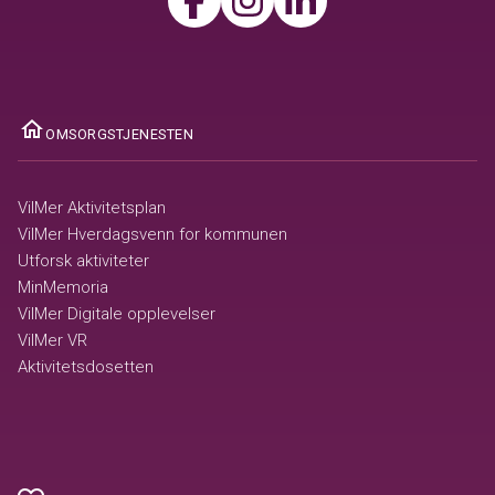
ome
OMSORGSTJENESTEN
VilMer Aktivitetsplan
VilMer Hverdagsvenn for kommunen
Utforsk aktiviteter
MinMemoria
VilMer Digitale opplevelser
VilMer VR
Aktivitetsdosetten