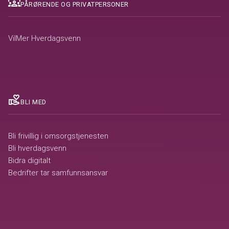
diversity_1
PÅRØRENDE OG PRIVATPERSONER
VilMer Hverdagsvenn
volunteer_activism
BLI MED
Bli frivillig i omsorgstjenesten
Bli hverdagsvenn
Bidra digitalt
Bedrifter tar samfunnsansvar