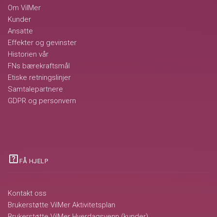
Om VilMer
Kunder
Ansatte
Effekter og gevinster
Historien vår
FNs bærekraftsmål
Etiske retningslinjer
Samtalepartnere
GDPR og personvern
help_center
FÅ HJELP
Kontakt oss
Brukerstøtte VilMer Aktivitetsplan
Brukerstøtte VilMer Hverdagsvenn (kunder)