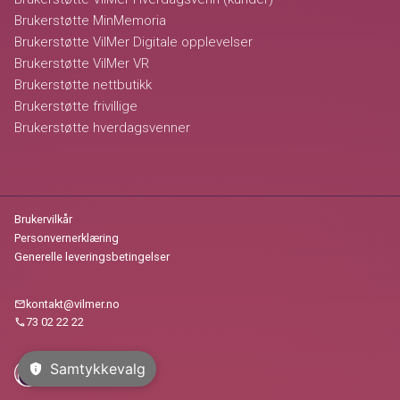
Brukerstøtte MinMemoria
Brukerstøtte VilMer Digitale opplevelser
Brukerstøtte VilMer VR
Brukerstøtte nettbutikk
Brukerstøtte frivillige
Brukerstøtte hverdagsvenner
Brukervilkår
Personvernerklæring
Generelle leveringsbetingelser
kontakt@vilmer.no
mail
73 02 22 22
call
Samtykkevalg
privacy_tip
VilMer AS @ 2026