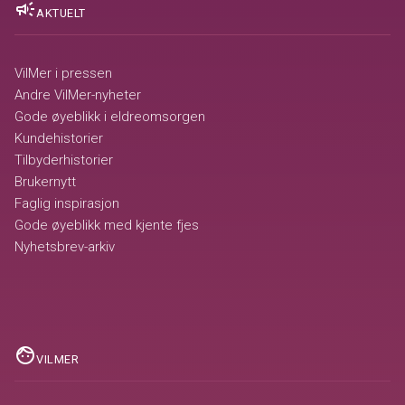
campaign
AKTUELT
VilMer i pressen
Andre VilMer-nyheter
Gode øyeblikk i eldreomsorgen
Kundehistorier
Tilbyderhistorier
Brukernytt
Faglig inspirasjon
Gode øyeblikk med kjente fjes
Nyhetsbrev-arkiv
face
VILMER