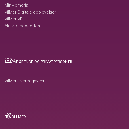
MinMemoria
VilMer Digitale opplevelser
VilMer VR
Aktivitetsdosetten
diversity_1
PÅRØRENDE OG PRIVATPERSONER
VilMer Hverdagsvenn
volunteer_activism
BLI MED