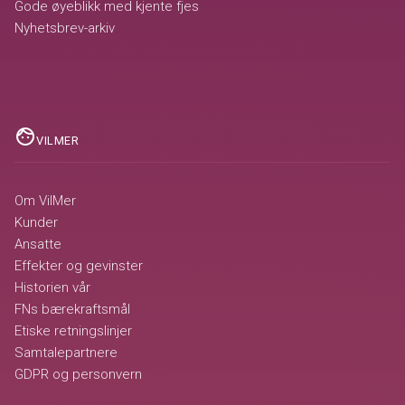
Gode øyeblikk med kjente fjes
Nyhetsbrev-arkiv
face
VILMER
Om VilMer
Kunder
Ansatte
Effekter og gevinster
Historien vår
FNs bærekraftsmål
Etiske retningslinjer
Samtalepartnere
GDPR og personvern