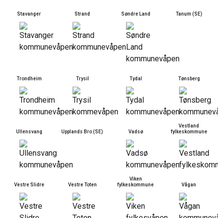
Stavanger
Strand
Søndre Land
Tanum (SE)
Trondheim
Trysil
Tydal
Tønsberg
Vestland
Ullensvang
Upplands Bro (SE)
Vadsø
fylkeskommune
Viken
Vestre Slidre
Vestre Toten
fylkeskommune
Vågan