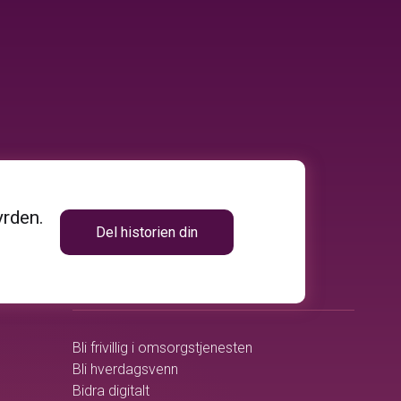
yrden.
Del historien din
volunteer_activism
BLI MED
Bli frivillig i omsorgstjenesten
Bli hverdagsvenn
Bidra digitalt