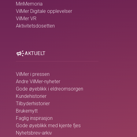
MinMemoria
VilMer Digitale opplevelser
VilMer VR
Aktivitetsdosetten
campaign
AKTUELT
VilMer i pressen
Andre VilMer-nyheter
Gode øyeblikk i eldreomsorgen
Kundehistorier
Tilbyderhistorier
Brukernytt
Faglig inspirasjon
Gode øyeblikk med kjente fjes
Nyhetsbrev-arkiv