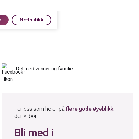
s
Nettbutikk
Del med venner og familie
For oss som heier på
flere gode øyeblikk
der vi bor
Bli med i