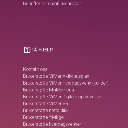
Bedrifter tar samfunnsansvar
help_center
FÅ HJELP
Kontakt oss
Brukerstøtte VilMer Aktivitetsplan
Brukerstøtte VilMer Hverdagsvenn (kunder)
Brukerstøtte MinMemoria
Brukerstøtte VilMer Digitale opplevelser
Brukerstøtte VilMer VR
Brukerstøtte nettbutikk
Brukerstøtte frivillige
Brukerstøtte hverdagsvenner