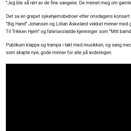
"Jeg ble så rørt av de fine sangene. De minnet meg om gamled
Det sa en grepet sykehjemsbeboer etter onsdagens konsert 
"Big Hand" Johansen og Lillian Askeland vekket minner med 
Til Trikken Hjem" og følelsesladde kjenninger som "Mitt barnd
Publikum klappa og trampa i takt med musikken, og sang med fu
som skapte nye, gode minner for alle på avdelingen .