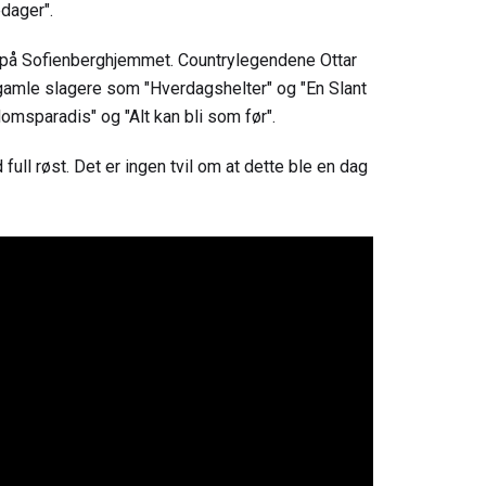
ager" .
på Sofienberghjemmet. Countrylegendene Ottar
gamle slagere som "Hverdagshelter" og "En Slant
omsparadis" og "Alt kan bli som før".
ll røst. Det er ingen tvil om at dette ble en dag