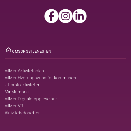
ome
OMSORGSTJENESTEN
VilMer Aktivitetsplan
VilMer Hverdagsvenn for kommunen
Utforsk aktiviteter
MinMemoria
VilMer Digitale opplevelser
VilMer VR
Aktivitetsdosetten