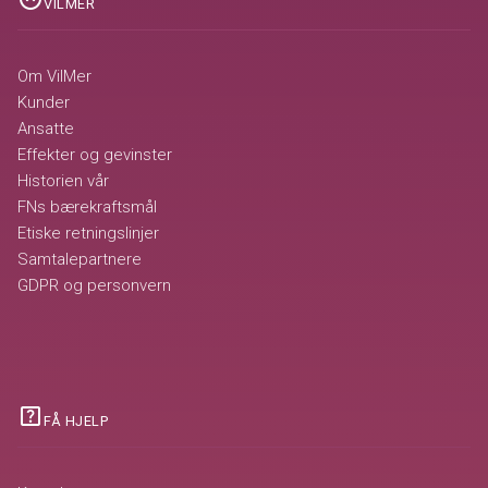
VILMER
Om VilMer
Kunder
Ansatte
Effekter og gevinster
Historien vår
FNs bærekraftsmål
Etiske retningslinjer
Samtalepartnere
GDPR og personvern
help_center
FÅ HJELP