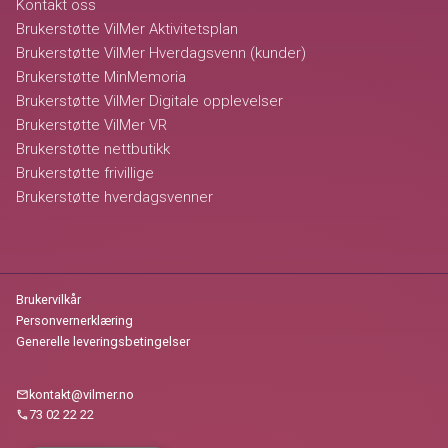
Kontakt oss
Brukerstøtte VilMer Aktivitetsplan
Brukerstøtte VilMer Hverdagsvenn (kunder)
Brukerstøtte MinMemoria
Brukerstøtte VilMer Digitale opplevelser
Brukerstøtte VilMer VR
Brukerstøtte nettbutikk
Brukerstøtte frivillige
Brukerstøtte hverdagsvenner
Brukervilkår
Personvernerklæring
Generelle leveringsbetingelser
kontakt@vilmer.no
mail
73 02 22 22
call