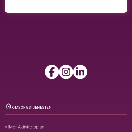
ome
OMSORGSTJENESTEN
VilMer Aktivitetsplan