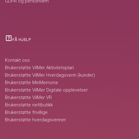
GDPR og personvern
help_center
FÅ HJELP
Kontakt oss
Brukerstøtte VilMer Aktivitetsplan
Brukerstøtte VilMer Hverdagsvenn (kunder)
Brukerstøtte MinMemoria
Brukerstøtte VilMer Digitale opplevelser
Brukerstøtte VilMer VR
Brukerstøtte nettbutikk
Brukerstøtte frivillige
Brukerstøtte hverdagsvenner