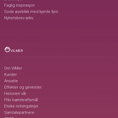
Faglig inspirasjon
Gode øyeblikk med kjente fjes
Nyhetsbrev-arkiv
face
VILMER
Om VilMer
Kunder
Ansatte
Effekter og gevinster
Historien vår
FNs bærekraftsmål
Etiske retningslinjer
Samtalepartnere