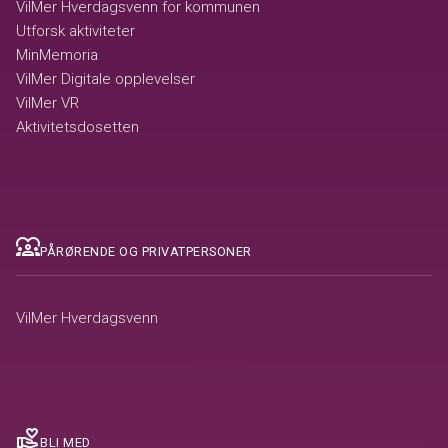
VilMer Hverdagsvenn for kommunen
Utforsk aktiviteter
MinMemoria
VilMer Digitale opplevelser
VilMer VR
Aktivitetsdosetten
diversity_1
PÅRØRENDE OG PRIVATPERSONER
VilMer Hverdagsvenn
volunteer_activism
BLI MED