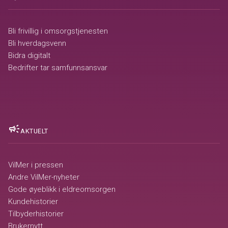
Bli frivillig i omsorgstjenesten
Bli hverdagsvenn
Bidra digitalt
Bedrifter tar samfunnsansvar
campaign
AKTUELT
VilMer i pressen
Andre VilMer-nyheter
Gode øyeblikk i eldreomsorgen
Kundehistorier
Tilbyderhistorier
Brukernytt