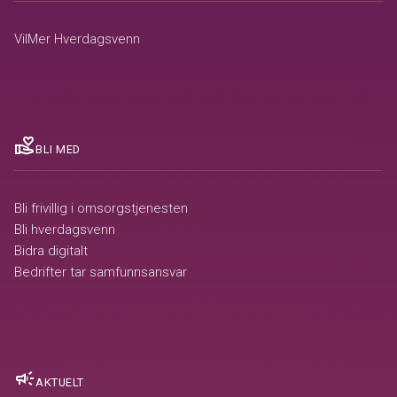
VilMer Hverdagsvenn
volunteer_activism
BLI MED
Bli frivillig i omsorgstjenesten
Bli hverdagsvenn
Bidra digitalt
Bedrifter tar samfunnsansvar
campaign
AKTUELT