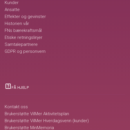
Kunder
Ansatte
Effekter og gevinster
Historien vår
FNs bærekraftsmål
Etiske retningslinjer
Samtalepartnere
GDPR og personvern
help_center
FÅ HJELP
Kontakt oss
Brukerstøtte VilMer Aktivitetsplan
Brukerstøtte VilMer Hverdagsvenn (kunder)
Brukerstøtte MinMemoria