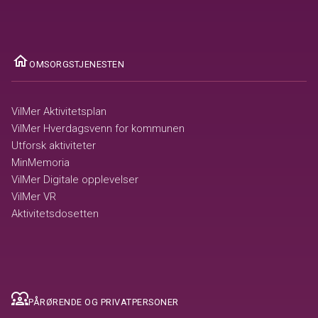
ome
OMSORGSTJENESTEN
VilMer Aktivitetsplan
VilMer Hverdagsvenn for kommunen
Utforsk aktiviteter
MinMemoria
VilMer Digitale opplevelser
VilMer VR
Aktivitetsdosetten
diversity_1
PÅRØRENDE OG PRIVATPERSONER