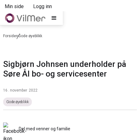
Min side
Logg inn
Forsiden
Gode øyeblikk
Sigbjørn Johnsen underholder på
Søre Ål bo- og servicesenter
16
.
november
2022
Gode øyeblikk
Del med venner og familie