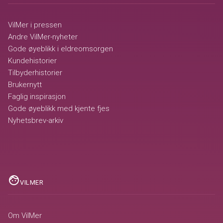
VilMer i pressen
Andre VilMer-nyheter
Gode øyeblikk i eldreomsorgen
Kundehistorier
Tilbyderhistorier
Brukernytt
Faglig inspirasjon
Gode øyeblikk med kjente fjes
Nyhetsbrev-arkiv
face
VILMER
Om VilMer