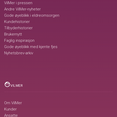
VilMer i pressen
Andre VilMer-nyheter
Gode øyeblikk i eldreomsorgen
Kundehistorier
Tilbyderhistorier
Brukernytt
Faglig inspirasjon
Gode øyeblikk med kjente fjes
Nyhetsbrev-arkiv
face
VILMER
Om VilMer
Kunder
Ansatte