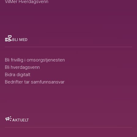
VilMer Hverdagsvenn
volunteer_activism
BLI MED
Bli frivillig i omsorgstjenesten
Bli hverdagsvenn
Bidra digitalt
Bedrifter tar samfunnsansvar
campaign
AKTUELT