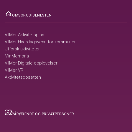
ome
OMSORGSTJENESTEN
VilMer Aktivitetsplan
VilMer Hverdagsvenn for kommunen
Utforsk aktiviteter
MinMemoria
VilMer Digitale opplevelser
VilMer VR
Aktivitetsdosetten
diversity_1
PÅRØRENDE OG PRIVATPERSONER